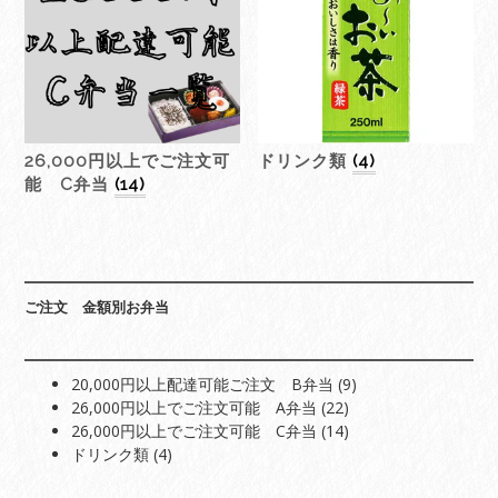
26,000円以上でご注文可
ドリンク類
(4)
能 C弁当
(14)
ご注文 金額別お弁当
9
20,000円以上配達可能ご注文 B弁当
9
22
個
26,000円以上でご注文可能 A弁当
22
個
14
の
26,000円以上でご注文可能 C弁当
14
4
の
個
商
ドリンク類
4
個
商
の
品