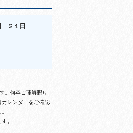
日 ２１日
）
）
。
す。何卒ご理解賜り
日カレンダーをご確認
せ。
ます。