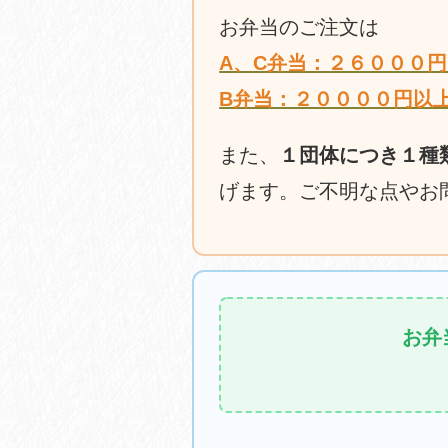
お弁当のご注文は
A、C弁当：２６０００
B弁当：２００００円以
また、
１団体につき１種
げます。ご不明な点やお
お弁