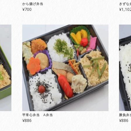
から揚げ弁当
きずな
¥
700
¥
1,10
平常心弁当 A弁当
勝負弁
¥
886
¥
886