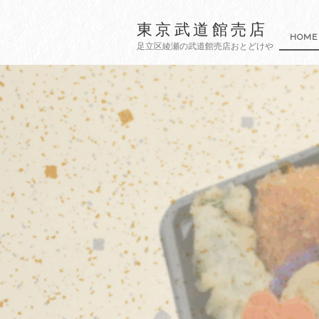
東京武道館売店
HOME
足立区綾瀬の武道館売店おとどけや