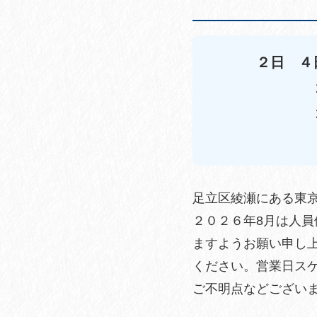
２日 ４
足立区綾瀬にある東
２０２６年8月は人
ますようお願い申し
ください。営業日ス
ご不明点などござい