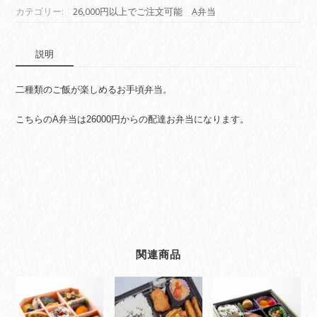
う
カテゴリー:
26,000円以上でご注文可能 A弁当
ら
い）
A
説明
弁
当
二種類のご飯が楽しめるお手頃弁当。
個
こちらのA弁当は26000円からの配達お弁当になります。
関連商品