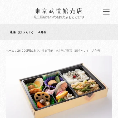
東京武道館売店
足立区綾瀬の武道館売店おとどけや
蓬莱（ほうらい） A弁当
ホーム
/
26,000円以上でご注文可能 A弁当
/ 蓬莱（ほうらい） A弁当